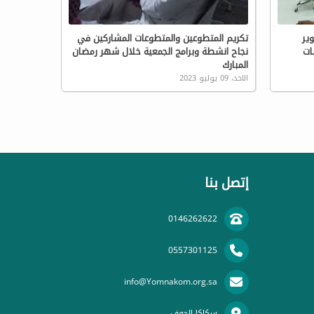
ير
تكريم المتطوعين والمتطوعات المشاركين في
ات
نجاح انشطة وبرامج الجمعية خلال شهر رمضان
المبارك
الاحد، 09 يوليو 2023
إتصل بنا
0146262622
0557301125
info@Yomnakom.org.sa
سكاكا الجوف