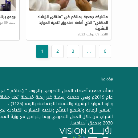
مشاركة جمعية يمناكم في “ملتقى الإرشاد
برومو برن
المهني” الذي أقامة صندوق تنمية الموارد
الاحد، 09 يوليو 2023
البشرية
الاحد، 09 يوليو 2023
1
2
3
...
6
نبذة عنا
نشأت جمعية أصدقاء العمل التطوعي بالجوف " يُمناكم " في
عام 2019م وهي جمعية رسمية غير ربحية مُسجلة تحت مظلة
وزارة الموارد البشرية والتنمية الاجتماعية بالرقم (1125) .
تسعى لرعاية وتشجيع التعلّم وتنمية المهارات القيادية لدى
الشباب من خلال العمل التطوعي وبما يتوافق مع رؤية الممل
2030 ويحقق أهدافها.