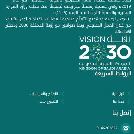
نشأت جمعية أصدقاء العمل التطوعي بالجوف " يُمناكم " في عام
2019م وهي جمعية رسمية غير ربحية مُسجلة تحت مظلة وزارة الموارد
البشرية والتنمية الاجتماعية بالرقم (1125) .
تسعى لرعاية وتشجيع التعلّم وتنمية المهارات القيادية لدى الشباب
من خلال العمل التطوعي وبما يتوافق مع رؤية المملكة 2030 ويحقق
أهدافها.
الروابط السريعة
الرئيسية
اللوائح والسياسات
نبذة عنا
للتطوع معنا
إتصل بنا
0146262622