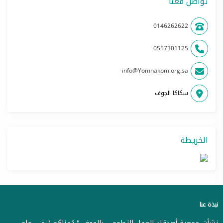
تواصل معنا
0146262622
0557301125
info@Yomnakom.org.sa
سكاكا الجوف
الخريطة
نبذة عنا