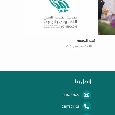
شعار الجمعية
الثلاثاء، 22 ديسمبر 2020
إتصل بنا
0146262622
0557301125