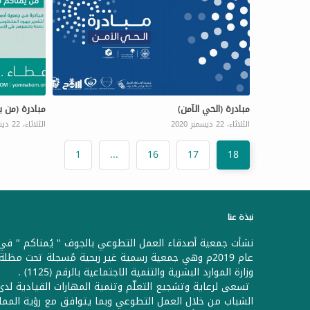
مبادرة (الحي الآمن)
مبادرة (من ي
الثلاثاء، 22 ديسمبر 2020
الثلاثاء، 22 ديسمبر 2020
1
...
16
17
18
نبذة عنا
نشأت جمعية أصدقاء العمل التطوعي بالجوف " يُمناكم " في
عام 2019م وهي جمعية رسمية غير ربحية مُسجلة تحت مظلة
وزارة الموارد البشرية والتنمية الاجتماعية بالرقم (1125) .
تسعى لرعاية وتشجيع التعلّم وتنمية المهارات القيادية لدى
الشباب من خلال العمل التطوعي وبما يتوافق مع رؤية الممل