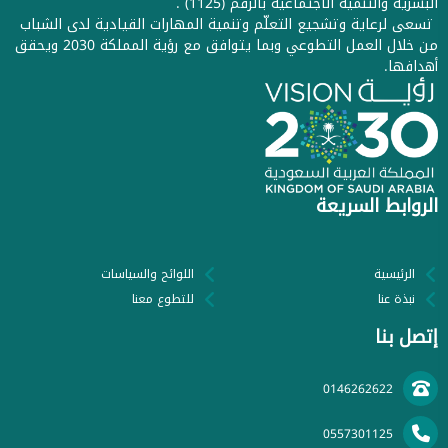
البشرية والتنمية الاجتماعية بالرقم (1125) .
تسعى لرعاية وتشجيع التعلّم وتنمية المهارات القيادية لدى الشباب
من خلال العمل التطوعي وبما يتوافق مع رؤية المملكة 2030 ويحقق
أهدافها.
الروابط السريعة
الرئيسية
اللوائح والسياسات
نبذة عنا
للتطوع معنا
إتصل بنا
0146262622
0557301125